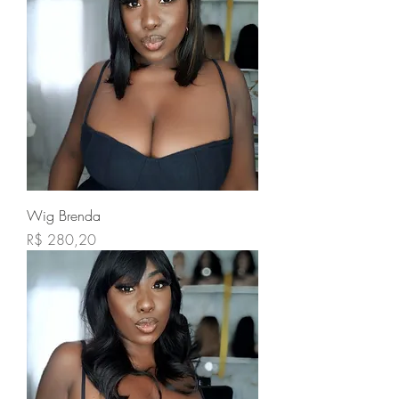
Wig Brenda
Preço
R$ 280,20