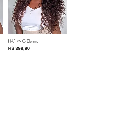
Visualização rápida
HAF WIG Elenna
Preço
R$ 399,90