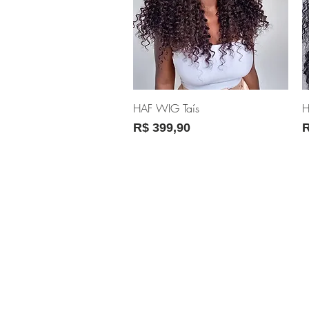
Visualização rápida
HAF WIG Taís
H
Preço
P
R$ 399,90
R