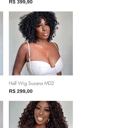
Preço
R$ 399,90
Visualização rápida
Half Wig Suzana MD2
Preço
R$ 299,00