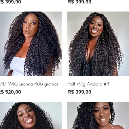
reço
Preço
$ 399,90
R$ 399,90
Visualização rápida
Visualização rápida
ALF WIG Leonna 400 gramas
Half Wig Andiara #4
reço
Preço
$ 520,00
R$ 399,90