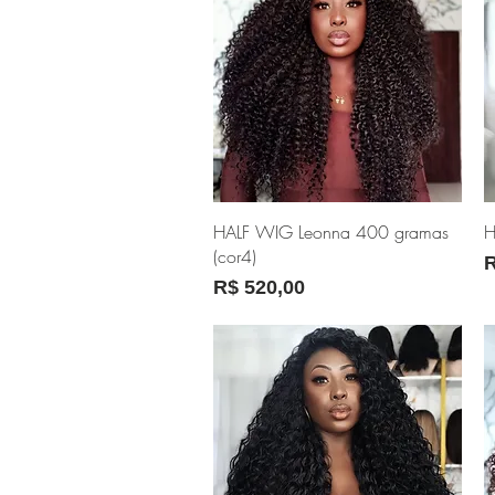
Visualização rápida
HALF WIG Leonna 400 gramas
H
(cor4)
P
R
Preço
R$ 520,00