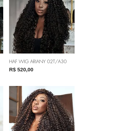
Visualização rápida
HAF WIG ARIANY 02T/A30
Preço
R$ 520,00