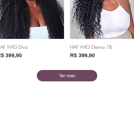
Visualização rápida
Visualização rápida
AF WIG Diva
HAF WIG Elenna 1B
reço
Preço
$ 399,90
R$ 399,90
Ver mais
Top