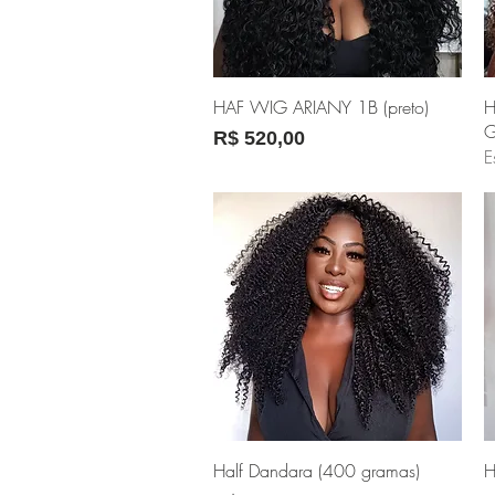
Visualização rápida
HAF WIG ARIANY 1B (preto)
H
G
Preço
R$ 520,00
E
Visualização rápida
Half Dandara (400 gramas)
H