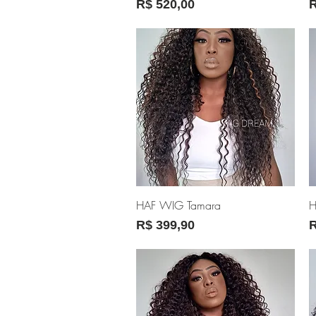
Preço
P
R$ 520,00
R
Visualização rápida
HAF WIG Tamara
H
Preço
P
R$ 399,90
R