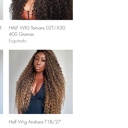
Visualização rápida
B
HALF WIG Tamara 02T/A30
400 Gramas
Esgotado
Visualização rápida
Half Wig Andiara T1B/27