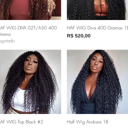
Visualização rápida
Visualização rápida
AF WIG DIVA 02T/A30 400
HAF WIG Diva 400 Gramas 1
rama
Preço
R$ 520,00
sgotado
Visualização rápida
Visualização rápida
AF WIG Top Black #2
Half Wig Andiara 1B