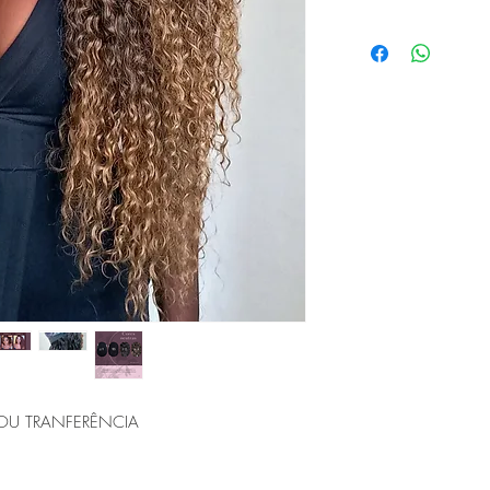
Este modelo é confec
pagamento por tanto o
de até 6 dias úteis +p
OU TRANFERÊNCIA