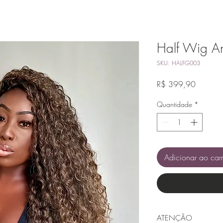
Half Wig A
SKU: HALFG003
Preço
R$ 399,90
Quantidade
*
Adicionar ao car
ATENÇÃO