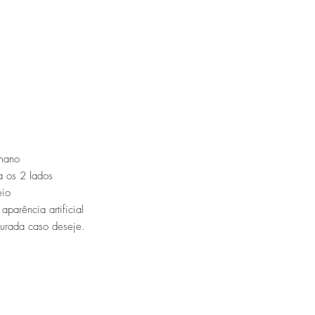
mano
a os 2 lados
eio
parência artificial
turada caso deseje.
Top