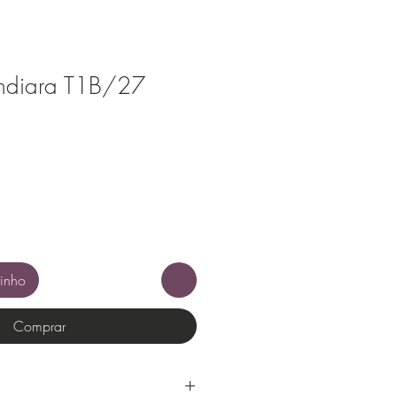
ndiara T1B/27
rinho
Comprar