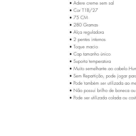
• Adere creme sem sal
• Cor T1B/27
• 75 CM
• 280 Gramas
• Alça reguladora
• 2 pentes internos
• Toque macio
• Cap tamanho único
• Suporta temperatura
• Muito semelhante ao cabelo Hu
• Sem Repartição, pode jogar par
• Pode também ser utilizada ao m
• Não possui brilho de boneca ou a
• Pode ser utilizada colada ou cos