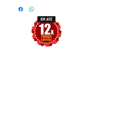
tanto o prazo de postagem é
diferenciado de até 6 dias úteis +prazo
dos correios.
© Criado desde 15/02/2017.
Todos os direitos reservados.
ENDEREÇO: RUA SÃO SALVADOR
N11- CEP
03812-210
CONTATO :
(11) 1194631-5663
E-
MAIL :
atendimentowigdream@gmail.com
PRAZO ESTIMADO DE ENTREGA: DE
3 A 7 DIAS UTEIS
Top