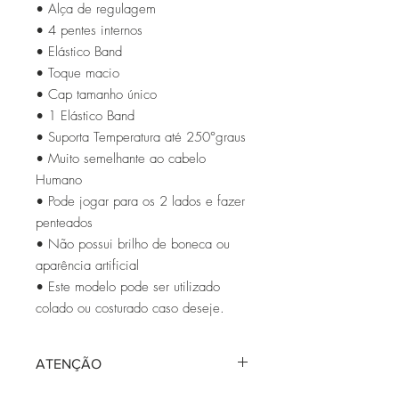
• Alça de regulagem
• 4 pentes internos
• Elástico Band
• Toque macio
• Cap tamanho único
• 1 Elástico Band
• Suporta Temperatura até 250°graus
• Muito semelhante ao cabelo
Humano
• Pode jogar para os 2 lados e fazer
penteados
• Não possui brilho de boneca ou
aparência artificial
• Este modelo pode ser utilizado
colado ou costurado caso deseje.
ATENÇÃO
Este modelo é confeccionado do 0 por