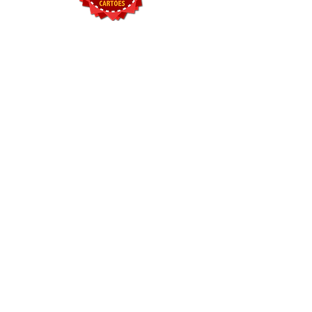
© Criado desde 15/02/2017.
Todos os direitos reservados.
ENDEREÇO: RUA SÃO SALVADOR
N11- CEP
03812-210
CONTATO :
(11) 1194631-5663
E-
MAIL :
atendimentowigdream@gmail.com
PRAZO ESTIMADO DE ENTREGA: DE
3 A 7 DIAS UTEIS
Top